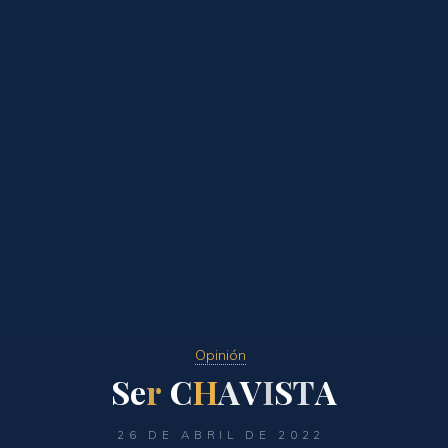
Opinión
S
e
r
C
C
H
A
V
I
S
T
A
26 DE ABRIL DE 2022