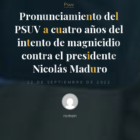
Psuv
P
r
o
n
u
n
c
i
a
m
i
e
n
t
o
d
e
l
P
S
U
V
a
c
u
a
t
r
o
a
ñ
o
s
d
e
l
i
n
t
e
n
t
o
d
e
m
a
g
n
i
c
i
d
i
o
c
o
n
t
r
a
e
l
p
r
e
s
i
d
e
n
t
e
N
i
c
o
l
á
s
M
a
d
u
r
o
12 DE SEPTIEMBRE DE 2022
roman