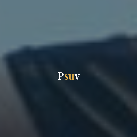
P
s
u
v