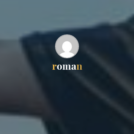
r
o
m
a
n